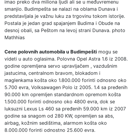
imao preko dva miliona ljudi ali se u međuvremenu
smanjio. Budimpešta se nalazi na oblama Dunava i
predstavljala je važnu luku za trgovinu tokom istorije.
Postala je jedan grad spajanjem Budima i Obude na
desnoj obali, sa Peštom na levoj strani Dunava. photo
Mathhias
Cene polovnih automobila u Budimpešti
mogu se
videti u auto oglasima. Polovna Opel Astra 1.6 iz 2008.
godine opremljena servo upravljačem , vazdušnim
jastucima, centralnom bravom, blokadom i
maglenkama košta oko 1.800.000 forinti odnosno oko
5.700 evra, Volksawagen Polo iz 2005. 1.4 sa pređenih
90.000 km opremljen standardnom opremom košta
1.500.000 forinti odnosno oko 4800 evra, dok se
luksuzni Lexus Ls 460 sa pređenih 59.000 km iz 2007
godine sa snagom od 280 KW, opremljen sa abs,
airbag, kožnim sedištima, alarmom košta oko
8.000.000 forinti odnostno 25.600 evra.