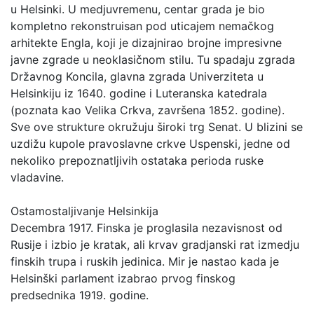
u Helsinki. U medjuvremenu, centar grada je bio
kompletno rekonstruisan pod uticajem nemačkog
arhitekte Engla, koji je dizajnirao brojne impresivne
javne zgrade u neoklasičnom stilu. Tu spadaju zgrada
Državnog Koncila, glavna zgrada Univerziteta u
Helsinkiju iz 1640. godine i Luteranska katedrala
(poznata kao Velika Crkva, završena 1852. godine).
Sve ove strukture okružuju široki trg Senat. U blizini se
uzdižu kupole pravoslavne crkve Uspenski, jedne od
nekoliko prepoznatljivih ostataka perioda ruske
vladavine.
Ostamostaljivanje Helsinkija
Decembra 1917. Finska je proglasila nezavisnost od
Rusije i izbio je kratak, ali krvav gradjanski rat izmedju
finskih trupa i ruskih jedinica. Mir je nastao kada je
Helsinški parlament izabrao prvog finskog
predsednika 1919. godine.