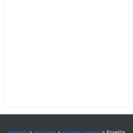
netsrbija
>
putovanja
>
evropski gradovi
> Posetite