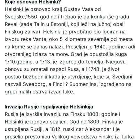
Koje osnovao Helsinki?
Helsinki je osnovao kralj Gustav Vasa od
Švedske,1550. godine i trebao je da konkuriše gradu
Reval (sada Talin u Estoniji, koji leži na južnoj obali
Finskog zaliva). Helsinki je prvobitno bio lociran na
izvoru reke Vanta, oko 5 kilometra severnije od mesta
na kome se danas nalazi. Preseljen je 1640. godine radi
otvorenijeg izlaza na more. Grad je opustošila kuga
1710.godine, a 1713. je izgoreo do temelja. Njegovu
obnovu su ometali napadi Rusa, ali 1748. je život
postao bezbedniji kada je utvrdjenje, koje su Švedjani
nazvali Sveaborg, a Finci ? Suomenlina, izgradjeno na
grupi malih ostrva izvan luke.
I
nvazija Rusije i spaljivanje Helsinkija
Rusija je izvršila invaziju na Finsku 1808. godine i
Helsinki je ponovo spaljen. Godine 1809. Finska je
ustupljena Rusiji, a 1812. ruski car Aleksandar I je
preselio prestonicu Velikog vojvodstva Finske iz Turka