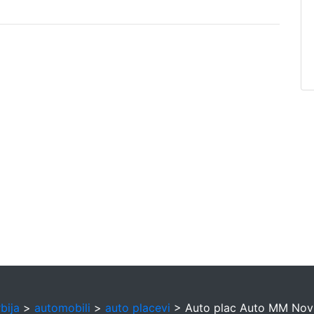
bija
>
automobili
>
auto placevi
> Auto plac Auto MM Nov