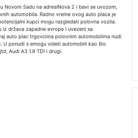
 u Novom Sadu na adresiNova 2 i bavi se uvozom,
vnih automobila. Radno vreme ovog auto placa je
potencijalni kupci mogu razgledati polovna vozila.
u iz država zapadne evrope i uvezeni sa
j auto plac trgovcima polovnim automobilima nudi
. U ponudi s emogu videti automobili kao što
d, Audi A3 1.9 TDI i drugi.