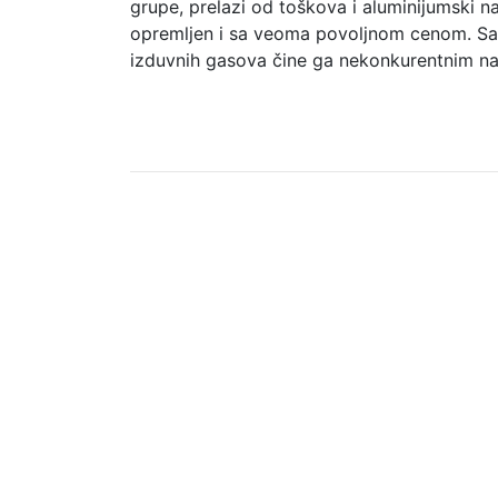
grupe, prelazi od toškova i aluminijumski 
opremljen i sa veoma povoljnom cenom. Sa d
izduvnih gasova čine ga nekonkurentnim na 