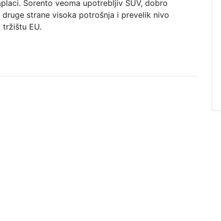
naplaci. Sorento veoma upotrebljiv SUV, dobro
ruge strane visoka potrošnja i prevelik nivo
tržištu EU.