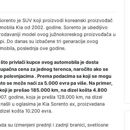
Sorento je SUV koji proizvodi koreanski proizvođač
mobila Kia od 2002. godine. Sorento je ubedljivo
rodavaniji model ovog južnokoreskog proizvođača u
pi. Do danas su izbačene tri genaracije ovog
mobila, poslednja ove godine.
što privlači kupce ovog automobila je dosta
tupačna cena za jednog terenca, naročito ako se
 o polovnjacima . Prema podacima sa koji se mogu
nto se može naći za 5.000 evra pa više. Na primer,
koji je prešao 185.000 km, na dizel košta 4.800
07. godine, koja je prešla 128.000 km, na dizel
 našli u oglasima je Kia Sorento ex, proizvedana
dizel košta 10.200 evra.
a su izmenjeni prednji i zadnji branici, svetlosne