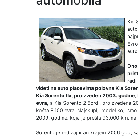
automobila
Kia 
auto
najp
Evro
auto
Ono 
pris
radi
videti na auto placevima polovna Kia Sore
Kia Sorento tlx, proizveden 2003. godine, 
evra,
a Kia Sorento 2.5crdi, proizvedena 20
košta 8.100 evra. Najskuplji model koji smo
2009. godine, koja je prešla 93.000 km, na 
Sorento je redizajniran krajem 2006 god, kad