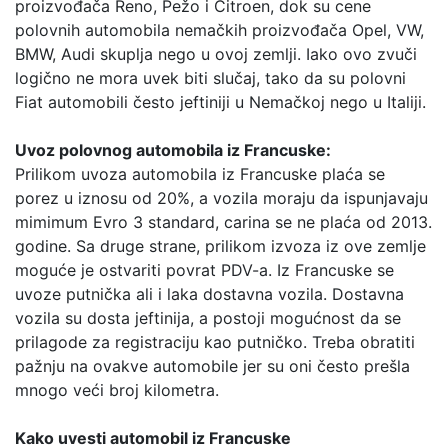
proizvođača Reno, Pežo i Citroen, dok su cene
polovnih automobila nemačkih proizvođača Opel, VW,
BMW, Audi skuplja nego u ovoj zemlji. Iako ovo zvuči
logično ne mora uvek biti slučaj, tako da su polovni
Fiat automobili često jeftiniji u Nemačkoj nego u Italiji.
Uvoz polovnog automobila iz Francuske:
Prilikom uvoza automobila iz Francuske plaća se
porez u iznosu od 20%, a vozila moraju da ispunjavaju
mimimum Evro 3 standard, carina se ne plaća od 2013.
godine. Sa druge strane, prilikom izvoza iz ove zemlje
moguće je ostvariti povrat PDV-a. Iz Francuske se
uvoze putnička ali i laka dostavna vozila. Dostavna
vozila su dosta jeftinija, a postoji mogućnost da se
prilagode za registraciju kao putničko. Treba obratiti
pažnju na ovakve automobile jer su oni često prešla
mnogo veći broj kilometra.
Kako uvesti automobil iz Francuske