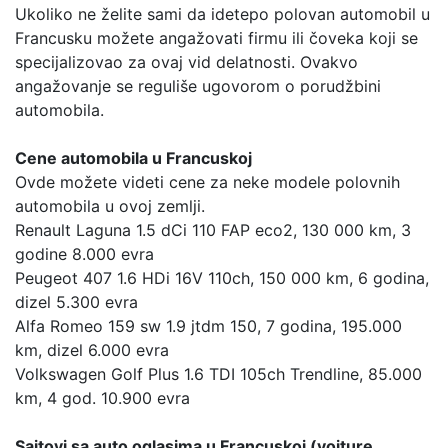
Ukoliko ne želite sami da idetepo polovan automobil u
Francusku možete angažovati firmu ili čoveka koji se
specijalizovao za ovaj vid delatnosti. Ovakvo
angažovanje se reguliše ugovorom o porudžbini
automobila.
Cene automobila u Francuskoj
Ovde možete videti cene za neke modele polovnih
automobila u ovoj zemlji.
Renault Laguna 1.5 dCi 110 FAP eco2, 130 000 km, 3
godine 8.000 evra
Peugeot 407 1.6 HDi 16V 110ch, 150 000 km, 6 godina,
dizel 5.300 evra
Alfa Romeo 159 sw 1.9 jtdm 150, 7 godina, 195.000
km, dizel 6.000 evra
Volkswagen Golf Plus 1.6 TDI 105ch Trendline, 85.000
km, 4 god. 10.900 evra
Sajtovi sa auto oglasima u Francuskoj (voiture