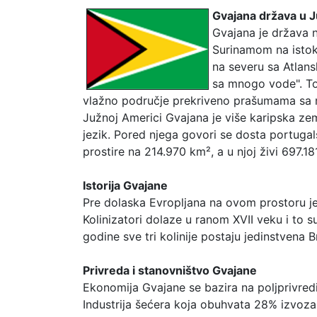
Gvajana država u J
Gvajana je država n
Surinamom na istok
na severu sa Atlan
sa mnogo vode". To 
vlažno područje prekriveno prašumama sa 
Južnoj Americi Gvajana je više karipska zeml
jezik. Pored njega govori se dosta portugalsk
prostire na 214.970 km², a u njoj živi 697.1
Istorija Gvajane
Pre dolaska Evropljana na ovom prostoru je
Kolinizatori dolaze u ranom XVII veku i to su 
godine sve tri kolinije postaju jedinstvena 
Privreda i stanovništvo Gvajane
Ekonomija Gvajane se bazira na poljprivredi
Industrija šećera koja obuhvata 28% izvoza