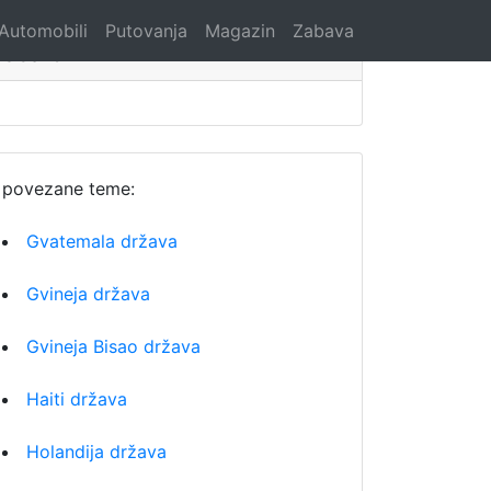
Automobili
Putovanja
Magazin
Zabava
Search
povezane teme:
Gvatemala država
Gvineja država
Gvineja Bisao država
Haiti država
Holandija država