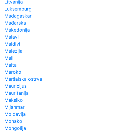
Litvanija
Luksemburg
Madagaskar
Mađarska
Makedonija
Malavi
Maldivi
Malezija
Mali
Malta
Maroko
Maršalska ostrva
Mauricijus
Mauritanija
Meksiko
Mijanmar
Moldavija
Monako
Mongolija