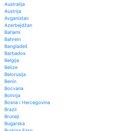
Australija
Austrija
Avganistan
Azerbejdžan
Bahami
Bahrein
Bangladeš
Barbados
Belgija
Belize
Belorusija
Benin
Bocvana
Bolivija
Bosna i Hercegovina
Brazil
Bruneji
Bugarska
Burkina Faso