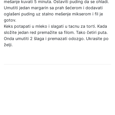
mešanje kuvati 5 minuta. Ostaviti puding da se ohladi.
Umutiti jedan margarin sa prah šećerom i dodavati
oglašeni puding uz stalno mešenje mikserom i fil je
gotov.
Keks potapati u mleko i slagati u tacnu za torti. Kada
složite jedan red premažite sa filom. Tako četiri puta.
Onda umutiti 2 šlaga i premazati odozgo. Ukrasite po
želji.